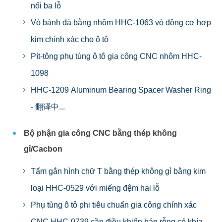
nối ba lỗ
Vỏ bánh đà bằng nhôm HHC-1063 vỏ động cơ hợp
kim chính xác cho ô tô
Pít-tông phụ tùng ô tô gia công CNC nhôm HHC-
1098
HHC-1209 Aluminum Bearing Spacer Washer Ring
- 翻译中...
Bộ phận gia công CNC bằng thép không
gỉ/Cacbon
Tấm gắn hình chữ T bằng thép không gỉ bằng kim
loại HHC-0529 với miếng đệm hai lỗ
Phụ tùng ô tô phi tiêu chuẩn gia công chính xác
CNC HHC-0739 cần điều khiển bán rỗng có khía