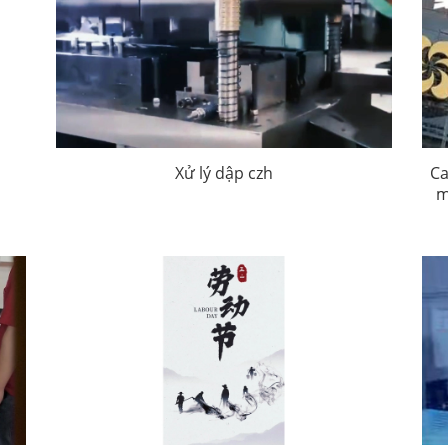
Xử lý dập czh
Ca
m