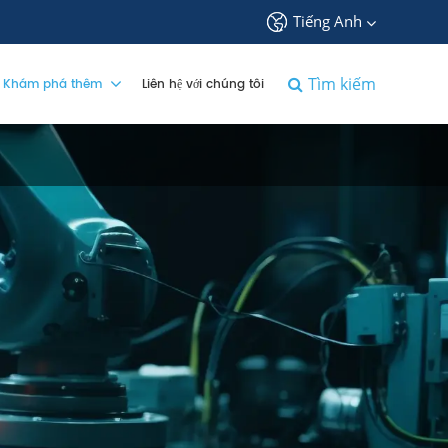
Tiếng Anh
中文
Tìm kiếm
Khám phá thêm
Liên hệ với chúng tôi
English
français
Deutsch
Español
русский
tiếng việt
português