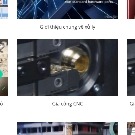
Giới thiệu chung về xử lý
độ
Gia công CNC
Gi