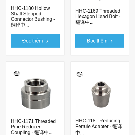
HHC-1180 Hollow
HHC-1169 Threaded
Shaft Stepped
Hexagon Head Bolt -
Connector Bushing -
翻译中...
翻译中...
Đọc thêm
Đọc thêm
HHC-1181 Reducing
HHC-1171 Threaded
Ferrule Adapter - 翻译
Pipe Reducer
Coupling - 翻译中...
中...