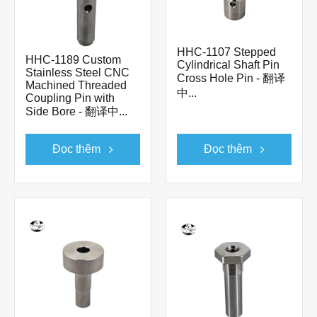
HHC-1107 Stepped
HHC-1189 Custom
Cylindrical Shaft Pin
Stainless Steel CNC
Cross Hole Pin - 翻译
Machined Threaded
中...
Coupling Pin with
Side Bore - 翻译中...
Đọc thêm
Đọc thêm