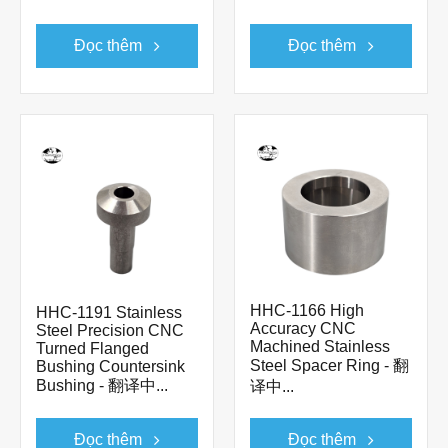
Đọc thêm
Đọc thêm
HHC-1166 High
HHC-1191 Stainless
Accuracy CNC
Steel Precision CNC
Machined Stainless
Turned Flanged
Steel Spacer Ring - 翻
Bushing Countersink
Bushing - 翻译中...
译中...
Đọc thêm
Đọc thêm